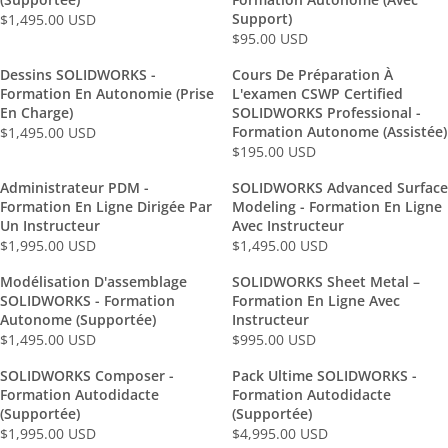
S
S
I
I
.
0
Support)
A
$1,495.00 USD
A
,
9
D
D
R
C
C
0
U
$95.00 USD
R
R
4
5
R
E
E
E
0
S
P
P
9
.
E
G
$
$
U
D
Dessins SOLIDWORKS -
Cours De Préparation À
R
R
5
0
G
U
2
Formation En Autonomie (prise
1
L'examen CSWP Certified
S
I
I
.
0
U
L
En Charge)
SOLIDWORKS Professional -
,
,
D
C
C
0
U
L
Formation Autonome (assistée)
A
$1,495.00 USD
9
4
R
E
E
0
S
A
$195.00 USD
R
9
9
R
E
$
$
U
D
R
P
5
5
E
G
1
Administrateur PDM -
1
SOLIDWORKS Advanced Surface
S
P
R
.
.
G
U
Formation En Ligne Dirigée Par
Modeling - Formation En Ligne
,
,
D
R
I
0
0
U
L
Un Instructeur
Avec Instructeur
9
9
I
C
0
0
L
A
$1,995.00 USD
$1,495.00 USD
9
9
R
R
C
E
U
U
A
R
5
5
E
E
E
$
Modélisation D'assemblage
SOLIDWORKS Sheet Metal –
S
S
R
P
.
.
G
G
$
1
SOLIDWORKS - Formation
Formation En Ligne Avec
D
D
P
R
0
0
U
U
Autonome (supportée)
9
Instructeur
,
R
I
0
0
L
L
$1,495.00 USD
$995.00 USD
5
4
R
R
I
C
U
U
A
A
.
9
E
E
C
E
SOLIDWORKS Composer -
Pack Ultime SOLIDWORKS -
S
S
R
R
0
5
G
G
E
$
Formation Autodidacte
Formation Autodidacte
D
D
P
P
0
.
U
U
$
1
(Supportée)
(Supportée)
R
R
U
0
L
L
1
$1,995.00 USD
$4,995.00 USD
,
R
R
I
I
S
0