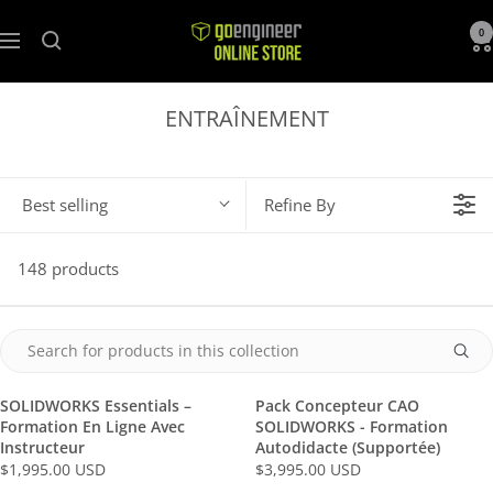
GoEngineer
0
Navigation
Store
ENTRAÎNEMENT
Best selling
Refine By
148 products
SOLIDWORKS Essentials –
Pack Concepteur CAO
Formation En Ligne Avec
SOLIDWORKS - Formation
Instructeur
Autodidacte (Supportée)
$1,995.00 USD
$3,995.00 USD
R
R