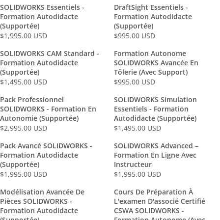
E
E
SOLIDWORKS Essentiels -
DraftSight Essentiels -
G
G
Formation Autodidacte
Formation Autodidacte
U
U
(Supportée)
(Supportée)
L
L
$1,995.00 USD
$995.00 USD
R
R
A
A
E
E
SOLIDWORKS CAM Standard -
Formation Autonome
R
R
G
G
Formation Autodidacte
SOLIDWORKS Avancée En
P
P
U
U
(Supportée)
Tôlerie (avec Support)
R
R
L
L
$1,495.00 USD
$995.00 USD
R
R
I
I
A
A
E
E
C
C
Pack Professionnel
SOLIDWORKS Simulation
R
R
G
G
E
E
SOLIDWORKS - Formation En
Essentiels - Formation
P
P
U
U
$
$
Autonomie (supportée)
Autodidacte (Supportée)
R
R
L
L
1
3
$2,995.00 USD
$1,495.00 USD
R
R
I
I
A
A
,
,
E
E
C
C
Pack Avancé SOLIDWORKS -
SOLIDWORKS Advanced –
R
R
9
9
G
G
E
E
Formation Autodidacte
Formation En Ligne Avec
P
P
9
9
U
U
$
$
(Supportée)
Instructeur
R
R
5
5
L
L
1
9
$1,995.00 USD
$1,995.00 USD
R
R
I
I
.
.
A
A
,
9
E
E
C
C
0
0
Modélisation Avancée De
Cours De Préparation À
R
R
9
5
G
G
E
E
0
0
Pièces SOLIDWORKS -
L'examen D'associé Certifié
P
P
9
.
U
U
$
$
U
U
Formation Autodidacte
CSWA SOLIDWORKS -
R
R
5
0
L
L
1
(Supportée)
9
Formation Autonome (avec