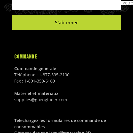
$
$
S
S
Votre
5
0
2
1
D
D
.
U
,
,
0
S
4
4
S'abonner
0
D
9
9
U
5
5
S
.
.
D
0
0
0
0
COMMANDE
U
U
S
S
Commande générale
D
D
Téléphone :
1-877-395-2100
Fax :
1-801-359-6169
Matériel et matériaux
supplies@goengineer.com
________
Téléchargez les formulaires de commande de
consommables
Obtenez des services d'impression 3D